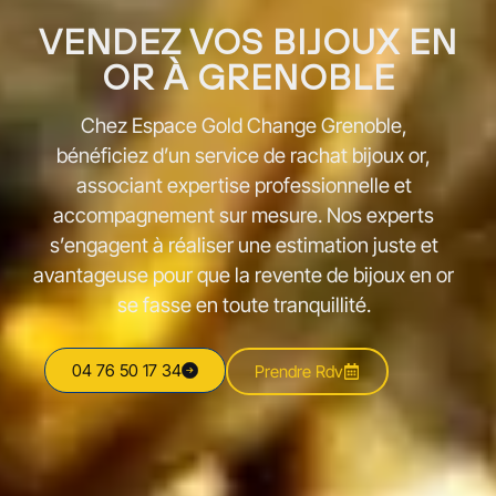
VENDEZ VOS BIJOUX EN
OR À GRENOBLE
Chez Espace Gold Change Grenoble,
bénéficiez d’un service de rachat bijoux or,
associant expertise professionnelle et
accompagnement sur mesure. Nos experts
s’engagent à réaliser une estimation juste et
avantageuse pour que la revente de bijoux en or
se fasse en toute tranquillité.
04 76 50 17 34
Prendre Rdv