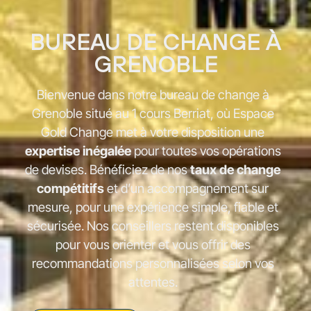
BUREAU DE CHANGE À
GRENOBLE
Bienvenue dans notre bureau de change à
Grenoble situé au 1 cours Berriat, où Espace
Gold Change met à votre disposition une
expertise inégalée
pour toutes vos opérations
de devises. Bénéficiez de nos
taux de change
compétitifs
et d’un accompagnement sur
mesure, pour une expérience simple, fiable et
sécurisée. Nos conseillers restent disponibles
pour vous orienter et vous offrir des
recommandations personnalisées selon vos
attentes.