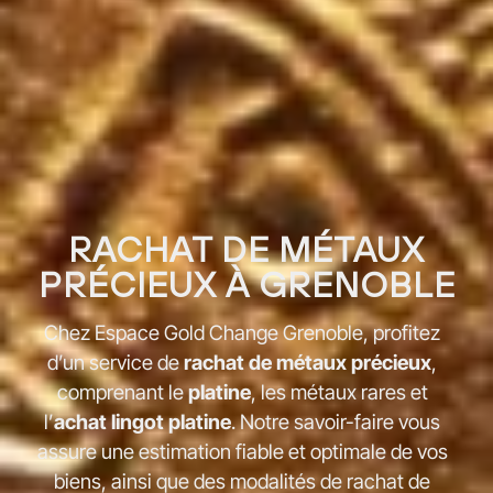
RACHAT DE MÉTAUX
PRÉCIEUX À GRENOBLE
Chez Espace Gold Change Grenoble, profitez
d’un service de
rachat de métaux précieux
,
comprenant le
platine
, les métaux rares et
l’
achat lingot platine
. Notre savoir-faire vous
assure une estimation fiable et optimale de vos
biens, ainsi que des modalités de rachat de