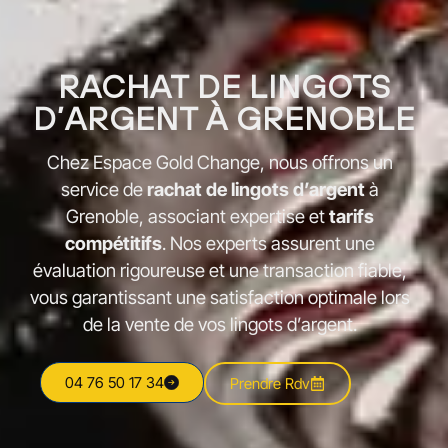
RACHAT DE LINGOTS
D’ARGENT À GRENOBLE
Chez Espace Gold Change, nous offrons un
service de
rachat de lingots d’argent
à
Grenoble, associant expertise et
tarifs
compétitifs
. Nos experts assurent une
évaluation rigoureuse et une transaction fiable,
vous garantissant une satisfaction optimale lors
de la vente de vos lingots d’argent.
04 76 50 17 34
Prendre Rdv