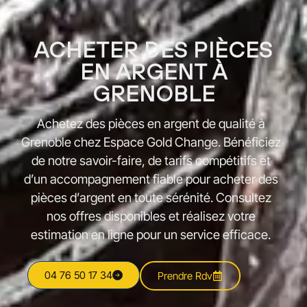
ACHETER DES PIÈCES
EN ARGENT À
GRENOBLE
Achetez des pièces en argent de qualité à
Grenoble chez Espace Gold Change. Bénéficiez
de notre savoir-faire, de tarifs compétitifs et
d’un accompagnement fiable pour acheter des
pièces d’argent en toute sérénité. Consultez
nos offres disponibles et réalisez votre
estimation en ligne pour un service efficace.
04 76 50 17 34
Prendre Rdv